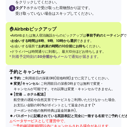
をクリックしてください。
タグ？
ホテルで受け取った荷物預かり証です。
3
受け取っていない場合はスキップしてください。
🏠
Airbnbピックアップ
Airbnbまたは無人宿泊施設からのピックアップは
事前予約のミーティング
で
お会いする時間は8時、9時、10時から選択
できます。
お会いする場所で
お約束の時間の10分前にお待ち
ください。
ドライバーは時間通りに到着し、最大10分ほどお待ちします。
* 到着予定時刻の
30分前から
メールで通知が届きます。
予約とキャンセル
✱
予約:
ご利用前日の深夜0時(現地時間)までに完了してください。
✱
変更/キャンセル:
ご利用前日の深夜0時までは無料で変更・
キャンセルが可能です。それ以降は変更・キャンセルできません。
✱
[空港 → ホテル配送]
航空便の遅延や自然災害でサービスをご利用いただけなかった場合、
お支払い金額の80%がポイントとして返金されます (*
クーポンその他の無料特典は返金対象外)。
✱
パスポートに記載されている英語表記と完全に一致する名前でご予約くだ
ベータサービスとして運営中で、
⚠️
ご予約確認後1時間以内にキャンセルされる場合があります。