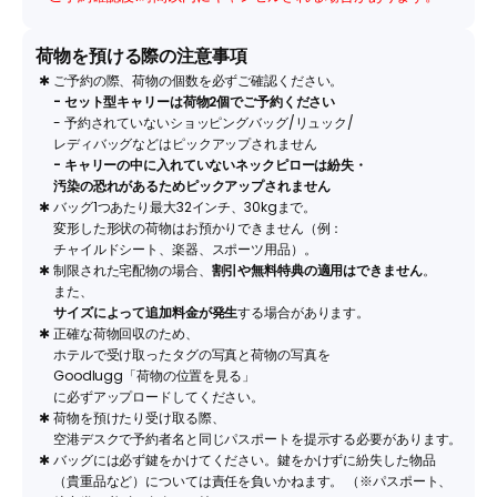
荷物を預ける際の注意事項
✱
ご予約の際、荷物の個数を必ずご確認ください。
- セット型キャリーは荷物2個でご予約ください
- 予約されていないショッピングバッグ/リュック/
レディバッグなどはピックアップされません
- キャリーの中に入れていないネックピローは紛失・
汚染の恐れがあるためピックアップされません
✱
バッグ1つあたり最大32インチ、30kgまで。
変形した形状の荷物はお預かりできません（例：
チャイルドシート、楽器、スポーツ用品）。
✱
制限された宅配物の場合、
割引や無料特典の適用はできません
。
また、
サイズによって追加料金が発生
する場合があります。
✱
正確な荷物回収のため、
ホテルで受け取ったタグの写真と荷物の写真を
Goodlugg「荷物の位置を見る」
に必ずアップロードしてください。
✱
荷物を預けたり受け取る際、
空港デスクで予約者名と同じパスポートを提示する必要があります。
✱
バッグには必ず鍵をかけてください。鍵をかけずに紛失した物品
（貴重品など）については責任を負いかねます。 （※パスポート、