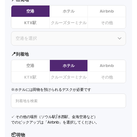
空港
ホテル
Airbnb
KTX駅
クルーズターミナル
その他
空港を選択
📍
到着地
空港
ホテル
Airbnb
KTX駅
クルーズターミナル
その他
※ホテルには荷物を預けられるデスクが必要です
✓
その他の場所（ソウル駅/水西駅、金海空港など）
でのピックアップは「Airbnb」を選択してください。
📦
荷物