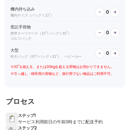
機内持ち込み
−
+
0
機内サイズ（バッグ ≤ 22"）
受託手荷物
−
+
0
標準スーツケース（22"<バッグ ≤ 30"）、
ゴルフバッグ
大型
−
+
0
特大バッグ（30"<バッグ ≤ 32"）、ベビーカー
※32"を超える、または30kgを超える荷物はお預かりできません。
※引っ越し・移民用の荷物など、旅行用でない物品はご利用不可。
プロセス
ステップ1
サービス利用前日の午前0時までに配送予約
ステップ2