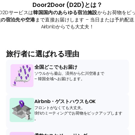
Door2Door (D2D)とは？
のD2Dサービスは
韓国国内のあらゆる宿泊施設
からお荷物をピ
次の宿泊先や空港
まで直接お届けします – 当日または予約配送
Airbnbからでも大丈夫！
旅行者に選ばれる理由
全国どこでもお届け
ソウルから釜山、済州から仁川空港まで
– 韓国全域へお届けします。
Airbnb・ゲストハウスもOK
フロントがなくても大丈夫。
1対1のミーティングでお荷物をピックアップします
。