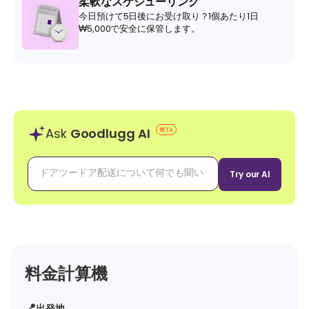
柔軟なスケジューリング
今日預けて5日後にお受け取り？1個あたり1日
₩5,000で安全に保管します。
Ask
Goodlugg AI
BETA
Try our AI
料金計算機
📍
出発地