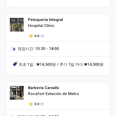
Peluquería Integral
Hospital Clínic
5.0
/ 5
영업시간: 10:30 - 18:00
최초 1일 : ₩14,500원 / 추가 1일 마다 ₩14,500원
Barbería Carvallo
Rocafort Estación de Metro
5.0
/ 5