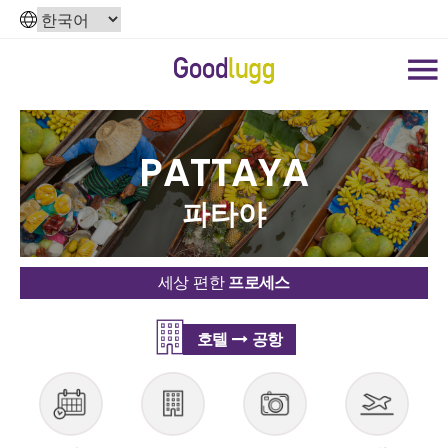
PATTAYA
파타야
세상 편한
프로세스
호텔
공항