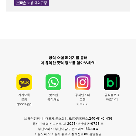
파손 보상 예외규정
공식 소셜 페이지를 통해
더 유익한 굿럭 정보를 알아보세요!
카카오톡
왓츠앱
공식인스타
공식블로그
문의
공식채널
그램
바로가기
goodlugg
바로가기
㈜ 굿럭컴퍼니 | 대표자:윤소희 | 사업자등록번호:240-81-01436
통신 판매업 신고번호: 제 2025-부산남구-0728 호
부산오피스: 부산시 남구 전포대로 133, BIFC
서울오피스: 서울시 종로구 청계천로 85 삼일빌딩