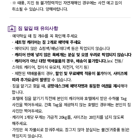
∙ ※ 태풍, 지진 등 불가항력적인 자연재해인 경우에는 사전 예고 없이
취소될 수 있습니다. 양해바랍니다.
짐 맡길 때 유의사항
∙ 예약하실 때 짐 개수를 꼭 확인해 주세요
-
세트형 캐리어는 짐 2개로 예약해 주세요
- 예약되지 않은 쇼핑백/배낭/레디백 등은 픽업되지 않습니다
-
캐리어 안에 넣지 않은 목베개는 분실 및 오염 우려로 픽업되지 않습니다
-
캐리어가 아닌 대형 택배물품의 경우, 배송이 불가합니다.
(ex: 전동/
스마트 캐리어, 접이식 유모차, 자전거, 악기 등)
- 제한된 택배물품의 경우,
할인 및 무료혜택 적용이 불가
하며,
사이즈에
띠라 추가요금이 발생
할 수 있습니다.
∙ 짐을 맡기고 찾을 때,
공항데스크에 예약자명과 동일한 여권을 제시
해야
합니다.
∙ 호텔에 짐을 맡기기 직전에 본인의 캐리어와 호텔에서 받은 수하물 Tag
사진을 찍어두세요. 간혹 Tag을 제공하지 않는 호텔인 경우에는 본인의 짐
사진만 찍어두세요.
∙ 캐리어 1개당 무게는 가급적 20kg를, 사이즈는 28인치를 넘지 않도록
해주세요.
∙ 가방은 꼭 자물쇠로 잠궈주세요. 잠그지 않아 분실되는 물건(귀중품 등)은
책임지지 않습니다.