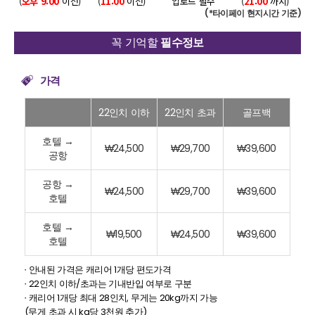
(
오후 9:00
이전)
(
11:00
이전)
업로드 필수
(
21:00
까지)
(*타이페이 현지시간 기준)
꼭 기억할
필수정보
가격
22인치 이하
22인치 초과
골프백
호텔 →
₩24,500
₩29,700
₩39,600
공항
공항 →
₩24,500
₩29,700
₩39,600
호텔
호텔 →
₩19,500
₩24,500
₩39,600
호텔
∙ 안내된 가격은 캐리어 1개당 편도가격
∙ 22인치 이하/초과는 기내반입 여부로 구분
∙ 캐리어 1개당 최대 28인치, 무게는 20kg까지 가능
(무게 초과 시 kg당 3천원 추가)