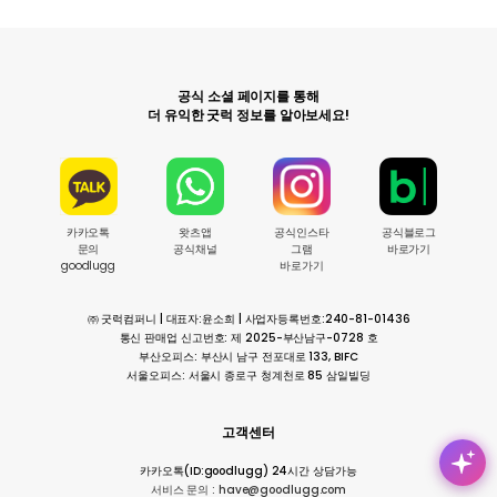
공식 소셜 페이지를 통해
더 유익한 굿럭 정보를 알아보세요!
카카오톡
왓츠앱
공식인스타
공식블로그
문의
공식채널
그램
바로가기
goodlugg
바로가기
㈜ 굿럭컴퍼니 | 대표자:윤소희 | 사업자등록번호:240-81-01436
통신 판매업 신고번호: 제 2025-부산남구-0728 호
부산오피스: 부산시 남구 전포대로 133, BIFC
서울오피스: 서울시 종로구 청계천로 85 삼일빌딩
고객센터
카카오톡(ID:goodlugg) 24시간 상담가능
서비스 문의 : have@goodlugg.com