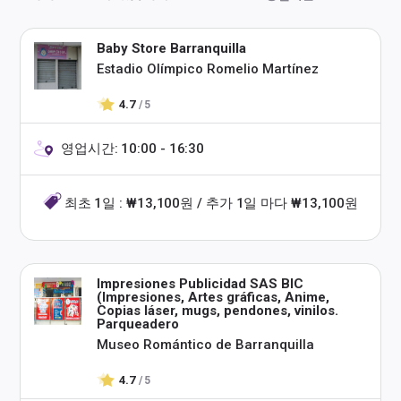
Baby Store Barranquilla
Estadio Olímpico Romelio Martínez
4.7
/ 5
영업시간: 10:00 - 16:30
최초 1일 : ₩13,100원 / 추가 1일 마다 ₩13,100원
Impresiones Publicidad SAS BIC
(Impresiones, Artes gráficas, Anime,
Copias láser, mugs, pendones, vinilos.
Parqueadero
Museo Romántico de Barranquilla
4.7
/ 5