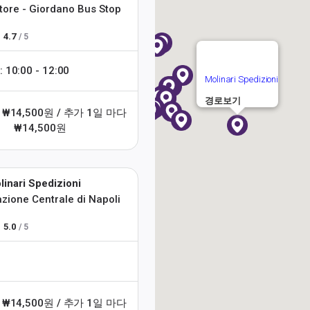
ttore - Giordano Bus Stop
4.7
/ 5
0:00 - 12:00
Molinari Spedizioni
경로보기
 ₩14,500원 / 추가 1일 마다
₩14,500원
linari Spedizioni
azione Centrale di Napoli
5.0
/ 5
 ₩14,500원 / 추가 1일 마다