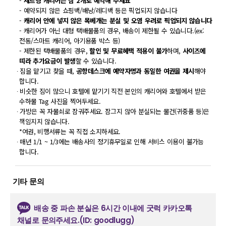
-
세트형 캐리어는 짐 2개로 예약해 주세요
- 예약되지 않은 쇼핑백/배낭/레디백 등은 픽업되지 않습니다
-
캐리어 안에 넣지 않은 목베개는 분실 및 오염 우려로 픽업되지 않습니다
- 캐리어가 아닌 대형 택배물품의 경우, 배송이 제한될 수 있습니다.(ex:
전동/스마트 캐리어, 아기용품 박스 등)
- 제한된 택배물품의 경우,
할인 및 무료혜택 적용이 불가
하며,
사이즈에
띠라 추가요금이 발생
할 수 있습니다.
∙ 짐을 맡기고 찾을 때,
공항데스크에 예약자명과 동일한 여권을 제시
해야
합니다.
∙ 비슷한 짐이 많으니 호텔에 맡기기 직전 본인의 캐리어와 호텔에서 받은
수하물 Tag 사진을 찍어두세요.
∙ 가방은 꼭 자물쇠로 잠궈주세요. 잠그지 않아 분실되는 물건(귀중품 등)은
책임지지 않습니다.
*여권, 비행서류는 꼭 직접 소지하세요.
∙ 매년 1/1 ~ 1/3에는 배송사의 정기휴무일로 인해 서비스 이용이 불가능
합니다.
기타 문의
배송 중 파손 분실은 6시간 이내에 굿럭 카카오톡
채널로 문의주세요.(ID: goodlugg)