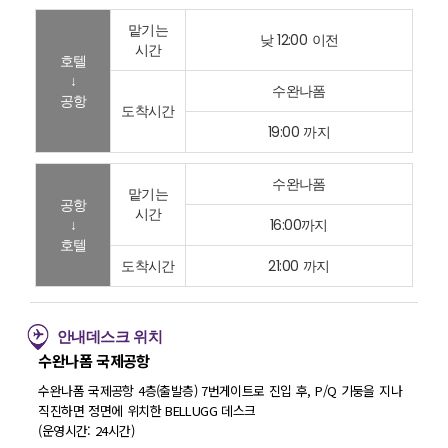
맡기는
낮 12:00 이전
시간
호텔
↓
수완나폼
공항
도착시간
19:00 까지
수완나폼
맡기는
공항
시간
↓
16:00까지
호텔
도착시간
21:00 까지
안내데스크 위치
수완나폼 국제공항
수완나폼 국제공항 4층(출발층) 7번게이트로 진입 후, P/Q 기둥을 지나
직진하면 정면에 위치한 BELLUGG 데스크
(운영시간: 24시간)