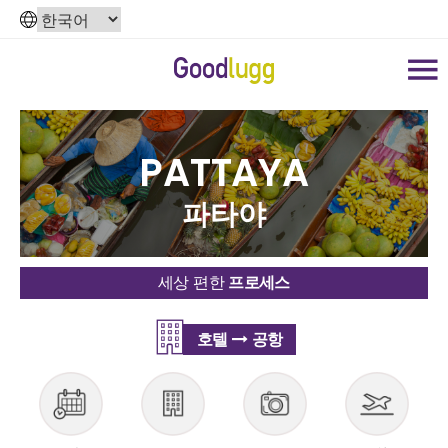
PATTAYA
파타야
세상 편한
프로세스
호텔
공항