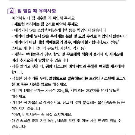
짐 맡길 때 유의사항
∙ 예약하실 때 짐 개수를 꼭 확인해 주세요
-
세트형 캐리어는 짐 2개로 예약해 주세요
- 예약되지 않은 쇼핑백/배낭/레디백 등은 픽업되지 않습니다
-
캐리어 안에 넣지 않은 목베개는 분실 및 오염 우려로 픽업되지 않습니다
-
캐리어가 아닌 대형 택배물품의 경우, 배송이 불가합니다.
(ex: 전동/
스마트 캐리어, 접이식 유모차, 자전거, 악기 등)
- 제한된 택배물품의 경우,
할인 및 무료혜택 적용이 불가
하며,
사이즈에
띠라 추가요금이 발생
할 수 있습니다.
∙ 짐을 맡기고 찾을 때,
공항 데스크에 예약자명과 동일한 여권을 제시
해야
합니다.
∙ 정확한 짐 수거를 위해,
알림톡으로 발송해드리는 트래킹 시스템에 로그인
한 후 찍은 사진을 업로드
해주세요.
∙ 캐리어 1개당 무게는 가급적 20kg를, 사이즈는 28인치를 넘지 않도록
해주세요.
∙ 가방은 꼭 자물쇠로 잠궈주세요. 잠그지 않아 분실되는 물건(귀중품 등)은
책임지지 않습니다.
*여권, 비행서류는 꼭 직접 소지하세요.
∙ 매년 송크란 축제 기간 동안, 배송의 제한 및 이용 시간 변경이 있을 수
있습니다.