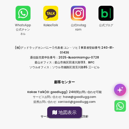
WhatsApp
KakaoTalk
公式Instag
公式ブログ
公式チャン
ram
ネル
(株)グッドラッグカンパニー | 代表者:ユン・ソヒ | 事業者登録番号:240-81-
01436
通信販売業申告番号：2025-BusanNamgu-0728
釜山オフィス：釜山市南区田浦大路133、BIFC
ソウルオフィス：ソウル市鍾路区清渓川路85 三一ビル
顧客センター
Kakao Talk(ID: goodlugg): 24時間お問い合わせ可能
サービスお問い合わせ: have@goodlugg.com
提携お問い合わせ: contact@goodlugg.com
地図表示
サービス利用規約
|
個人情報処理方針