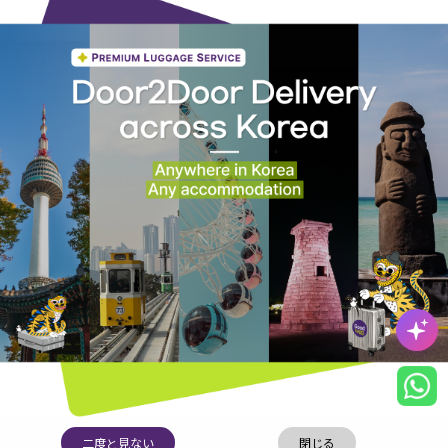
最も有益なgoodluggの情報をご確認ください！
WhatsApp
KakaoTalk
公式Instagr
公式ブログ
公式チャン
am
ネル
(株)グッドラッグカンパニー | 代表者:ユン・ソヒ | 事業者登録番号:240-81-01436
通信販売業申告番号：2025-BusanNamgu-0728
釜山オフィス：釜山市南区田浦大路133、BIFC
ソウルオフィス：ソウル市鍾路区清渓川路85 三一ビル
顧客センター
Kakao Talk(ID: goodlugg): 24時間お問い合わせ可能
サービスお問い合わせ: have@goodlugg.com
提携お問い合わせ: contact@goodlugg.com
サービス利用規約
|
個人情報処理方針
二度と見ない
閉じる