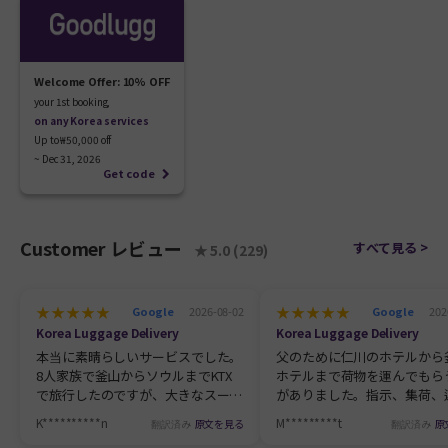
Welcome Offer: 10% OFF
on any Korea services
Up to ₩50,000 off

~ Dec 31, 2026
Get code
Customer
レビュー
すべて見る >
★ 5.0 (229)
★★★★★
★★★★★
Google
2026-08-02
Google
202
Korea Luggage Delivery
Korea Luggage Delivery
本当に素晴らしいサービスでした。
父のために仁川のホテルから
8人家族で釜山からソウルまでKTX
ホテルまで荷物を運んでもら
で旅行したのですが、大きなスーツ
がありました。指示、集荷、
ケースが8個もありました。
すべて明確で英語で行われま
K**********n
M*********t
翻訳済み
原文を見る
翻訳済み
原
Goodluggのおかげで、予約前から
誤って釜山の別の地域にある