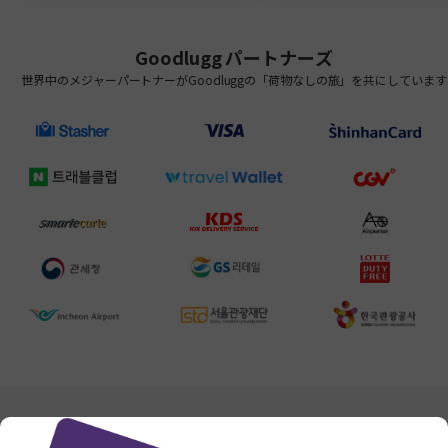
目的地で荷物を受け取るまで、ずっ
ホテルに荷物を送ってしまっ
とスムーズに連絡が取れました。本
すが、カスタマーサービスの
当におすすめです👍
速に対応してくださり、当日
Goodlugg
パートナーズ
物を移動してもらえました。
彼らにとっては大変で複雑な
世界中のメジャーパートナーがGoodluggの「荷物なしの旅」を共にしています
ったと思いますが、終始プロ
ショナルで丁寧な対応でした
の運搬が必要な方には、ぜひ
します！
公式SNSページから