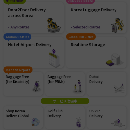
PREMIUM
Ask Goodlugg AI
Door2Door Delivery
Korea Luggage Delivery
across Korea
- Any Routes
- Selected Routes
Global 20 Cities
Global 500 Cities
Hotel-Airport Delivery
Realtime Storage
Incheon Airport
Baggage Free
Baggage Free
Dubai
(for Disability)
(for PRMs)
Delivery
サービス改編中
Shop Korea
Golf Club
US VIP
Deliver Global
Delivery
Delivery