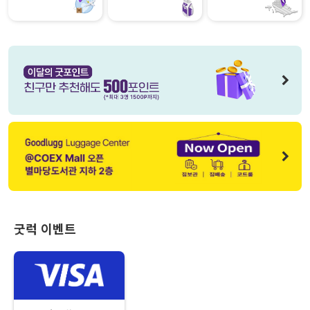
굿럭
이벤트