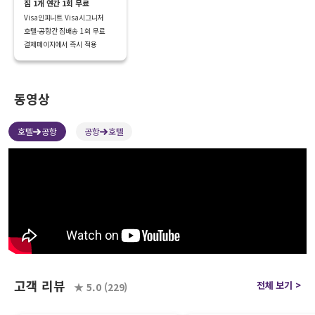
짐 1개 연간 1회 무료
Visa인피니트 Visa시그니처 

호텔-공항간 짐배송 1회 무료 

결제페이지에서 즉시 적용
동영상
호텔
공항
공항
호텔
고객
리뷰
전체 보기 >
★ 5.0 (229)