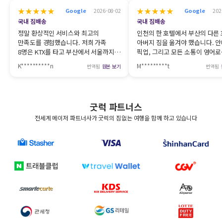
★★★★★
★★★★★
Google
2026-08-02
Google
202
국내 짐배송
국내 짐배송
정말 환상적인 서비스와 최고의
인천의 한 호텔에서 부산의 다른
만족도를 경험했습니다. 저희 가족
아버지 짐을 옮겨야 했습니다. 안
8명은 KTX를 타고 부산에서 서울까지
픽업, 그리고 모든 소통이 영어로
이동했는데, 큰 캐리어가 8개나
명확하게 진행되었습니다. 제가
K**********n
M*********t
번역됨
원본 보기
번역됨
있었어요. 굿러그 덕분에 정말 편하게
부산의 다른 지역에 있는 비슷한
여행할 수 있었습니다. 예약 전부터
호텔로 짐을 보냈는데, 고객 서
목적지에서 짐을 받을 때까지 모든
담당자가 당일 이동을 위해 적극
과정에서 원활한 소통이
도와주었습니다. 분명 그쪽에서
굿럭
파트너스
이루어졌습니다. 굿러그 서비스를 강력
복잡하고 어려운 상황이었을 텐데
추천합니다! 👍
처음부터 끝까지 전문적이고 정
전세계 메이저 파트너사가 굿럭의 짐없는 여행을 함께 하고 있습니다
태도를 유지해 주셨습니다. 짐 
필요한 분들께 강력 추천합니다!